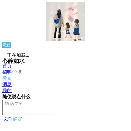
私信
正在加载...
心静如水
首页
发布：0 条
招聘
发布
消息
我的
随便说点什么
取消
确定