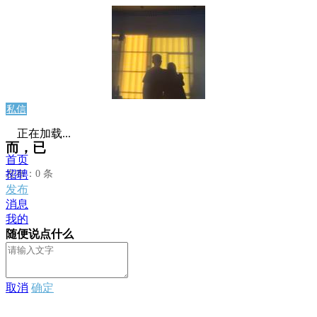
私信
正在加载...
而，已
首页
发布：0 条
招聘
发布
消息
我的
随便说点什么
取消
确定