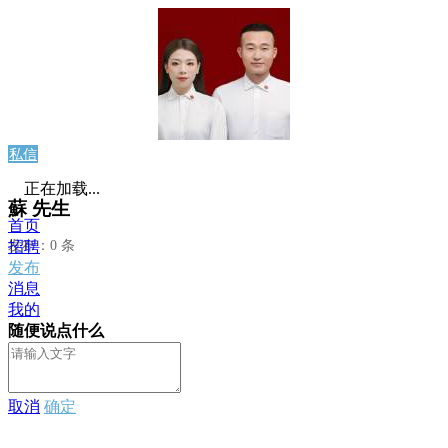
私信
正在加载...
蘇 先生
首页
发布：0 条
招聘
发布
消息
我的
随便说点什么
取消
确定