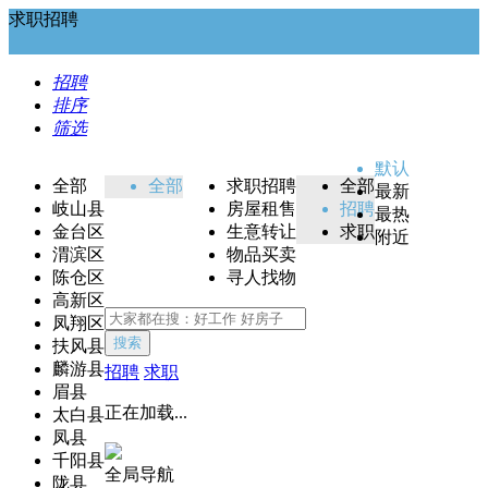
求职招聘
招聘
排序
筛选
默认
全部
全部
求职招聘
全部
最新
岐山县
房屋租售
招聘
最热
金台区
生意转让
求职
附近
渭滨区
物品买卖
陈仓区
寻人找物
高新区
凤翔区
搜索
扶风县
麟游县
招聘
求职
眉县
正在加载...
太白县
凤县
千阳县
全局导航
陇县