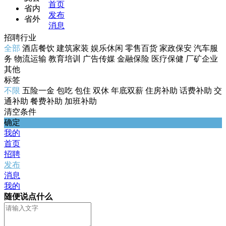
首页
省内
发布
省外
消息
招聘行业
全部
酒店餐饮
建筑家装
娱乐休闲
零售百货
家政保安
汽车服
务
物流运输
教育培训
广告传媒
金融保险
医疗保健
厂矿企业
其他
标签
不限
五险一金
包吃
包住
双休
年底双薪
住房补助
话费补助
交
通补助
餐费补助
加班补助
清空条件
确定
我的
首页
招聘
发布
消息
我的
随便说点什么