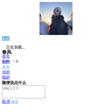
私信
正在加载...
春风
首页
发布：1 条
招聘
发布
消息
我的
随便说点什么
取消
确定