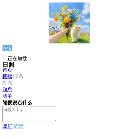
私信
正在加载...
日照
首页
发布：0 条
招聘
发布
消息
我的
随便说点什么
取消
确定